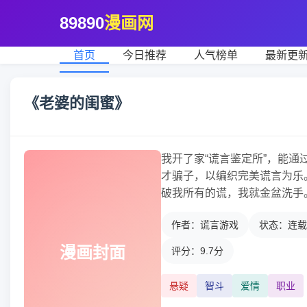
89890
漫画网
首页
今日推荐
人气榜单
最新更
《老婆的闺蜜》
我开了家“谎言鉴定所”，能
才骗子，以编织完美谎言为乐
破我所有的谎，我就金盆洗手
作者：谎言游戏
状态：连载
漫画封面
评分：9.7分
悬疑
智斗
爱情
职业