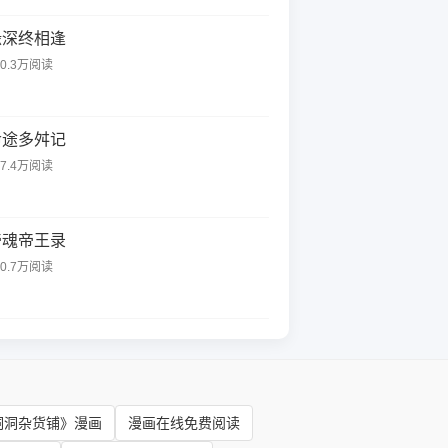
缘深终相逢
40.3万阅读
命途多舛记
77.4万阅读
帝魂帝王录
20.7万阅读
洞洞杂货铺》漫画
漫画在线免费阅读