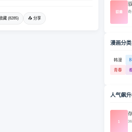
奇
驭兽
收藏 (8285)
📤 分享
漫画分类
韩漫
青春
人气飙升
3
1