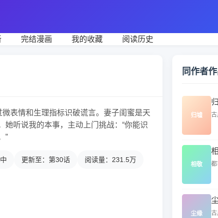
新
完结漫画
我的收藏
阅读历史
同作者作
通过微表情和生理指标识破谎言。妻子闺蜜是天
古
归墟
。她听说我的本事，主动上门挑战：“你能识
。”
中
更新至：第30话
阅读量：231.5万
都
相敬
古
尘缘