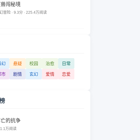
驭兽闯秘境
幻冒险 · 9.3分 · 225.4万阅读
科幻
悬疑
校园
治愈
日常
都市
剧情
玄幻
爱情
恋爱
榜
存亡的抗争
61.1万阅读