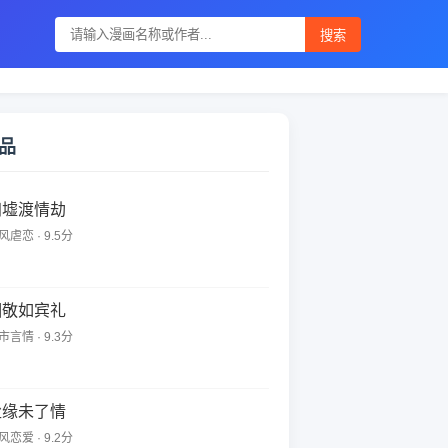
搜索
品
归墟渡情劫
风虐恋 · 9.5分
相敬如宾礼
市言情 · 9.3分
尘缘未了情
风恋爱 · 9.2分